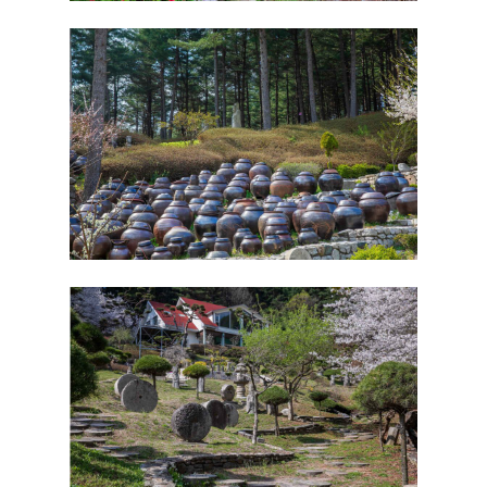
B존 풍경
A존
C존 풍경
편의시설
연자방아1
B존
계곡존 풍경
연자방아2
다듬이1
C존
예약안내
연자방아3
다듬이2
데크1
계곡존
예약안내
연자방아4(2팀)
다듬이3
데크2
1번~14번(공통)
실시간예약
원두막F
데크9
데크3
14-1(2팀)
원두막G
데크10
데크4
원두막D
공작단풍1
데크11
데크6
공작단풍2
데크12
데크7(2팀)
공작단풍3
옹달샘
데크8
데크5
잣나무
원두막A
맷돌1
맷돌2
원두막B
19
마추픽추2
원두막C