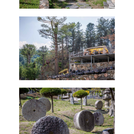
20
29
소나무
21
30
돌배나무
22
31
자두나무
23
32
마추픽추1
24
33(2팀)
15
25
35(2팀)
16
26
38
17
27(2팀)
39
18
28(2팀)