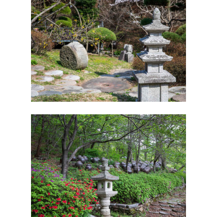
처음으로
풍경보기
인사말
사이트
A존 풍경
배치도/사이즈
캠크닉