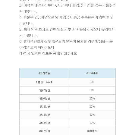
21
30
돌배나무
3. 예약후 예약시간부터 6시간 이내에 입금이 안 될 경우 자동취소
처리됩니다.
22
31
자두나무
4. 환불은 입금자명으로 되며 입금시 송금 수수료는 제외한 후 입
금됩니다.
23
32
마추픽추1
5. 최대 인원 초과로 인한 입실 거부 시 환불되지 않으니 유의하시
24
33(2팀)
15
기 바랍니다.
6. 휴대폰번호가 잘못 입력되어 연락이 불가할 경우 발생되는 불
25
35(2팀)
16
이익은 고객 책임이오니
예약 시 입력한 정보를 꼭 확인해주세요
26
38
17
27(2팀)
39
18
취소일기준
취소수수료
28(2팀)
기본 취소 수수료
5%
이용 7일 전
5%
이용 6일 전
20%
이용 5일 전
20%
이용 4일 전
50%
이용 3일 전
50%
이용 2일 전
(환불불가)