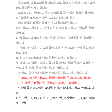
– 음악소리, 대화소리등을 최소한으로 줄여 타인에게 피해가 되지
않도록 해주시기 바랍니다.
– 오후10시 이전이라도 주변에 피해를 줄수 있는 행위는 금지합니
다( 음악을 크게 트는 경우, 노래방기계사용 등 )
– 매너타임등 캠핑장 규정 위반 시 강제퇴촌 됩니다.
(2번 경고시 환불없이, 강제퇴촌 하오니 불이익 받지않도록 주의
하세요)
6. 식물보전과 쾌적한 관람 유치차원에서 “반려동물”은 출입금지
입니다.
7. 관리자는 이용자의 소유물에 대해 유,분실되는 것에 책임지지
않습니다.
8. 한 사이트(자리)에 텐트 한동만 설치 가능합니다.
처음으로
9. 예약자와 입금자명이 다를 시 중복예약 등의 문제가 발생될 수
있으니 꼭 전화, 문자 연락 주시기 바랍니다.
풍경보기
10. 양도, 양수건에 대해서는 어떠한 책임도 지지 않습니다.
11. 코로나로 인한 취소도 동일한 위약금 규정으로 처리됩니다.
12.”카라반”,”캠핑카”는 안받고있습니다. (출입금지)
인사말
사이트
13. 6월 중순 정도에는 벚나무 버찌가 떨어지니 참고 부탁드립니
A존 풍경
다.
배치도/사이즈
캠크닉
(1~10번, 17,19,21,27,28,29,32번, 연자방아1,2,3,4번, 데크
B존 풍경
9,10번)
A존
C존 풍경