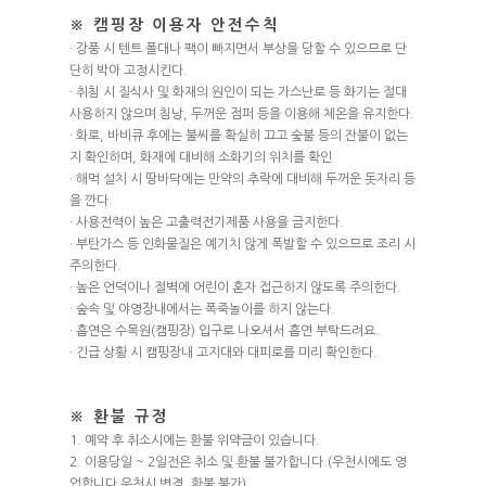
편의시설
연자방아1
B존
※ 캠핑장 이용자 안전수칙
계곡존 풍경
연자방아2
다듬이1
C존
· 강풍 시 텐트 폴대나 팩이 빠지면서 부상을 당할 수 있으므로 단
예약안내
단히 박아 고정시킨다.
연자방아3
다듬이2
데크1
계곡존
· 취침 시 질식사 및 화재의 원인이 되는 가스난로 등 화기는 절대
예약안내
사용하지 않으며 침낭, 두꺼운 점퍼 등을 이용해 체온을 유지한다.
연자방아4(2팀)
다듬이3
데크2
1번~14번(공통)
· 화로, 바비큐 후에는 불씨를 확실히 끄고 숯불 등의 잔불이 없는
실시간예약
원두막F
데크9
데크3
14-1(2팀)
지 확인하며, 화재에 대비해 소화기의 위치를 확인
· 해먹 설치 시 땅바닥에는 만약의 추락에 대비해 두꺼운 돗자리 등
원두막G
데크10
데크4
원두막D
을 깐다.
· 사용전력이 높은 고출력전기제품 사용을 금지한다.
공작단풍1
데크11
데크6
· 부탄가스 등 인화물질은 예기치 않게 폭발할 수 있으므로 조리 시
주의한다.
공작단풍2
데크12
데크7(2팀)
· 높은 언덕이나 절벽에 어린이 혼자 접근하지 않도록 주의한다.
공작단풍3
옹달샘
데크8
· 숲속 및 야영장내에서는 폭죽놀이를 하지 않는다.
· 흡연은 수목원(캠핑장) 입구로 나오셔서 흡연 부탁드려요.
데크5
잣나무
원두막A
· 긴급 상황 시 캠핑장내 고지대와 대피로를 미리 확인한다.
맷돌1
맷돌2
원두막B
※ 환불 규정
19
마추픽추2
원두막C
1. 예약 후 취소시에는 환불 위약금이 있습니다.
20
29
소나무
2. 이용당일 ~ 2일전은 취소 및 환불 불가합니다.(우천시에도 영
업합니다 우천시 변경, 환불 불가)