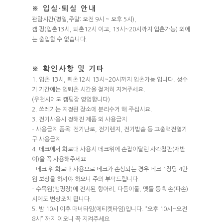
※ 입실·퇴실 안내
관람시간(평일,주말: 오전 9시 ~ 오후 5시),
캠 핑(입촌13시, 퇴촌12시 이고, 13시~20시까지 입촌가능) 외에
는 출입할 수 없습니다.
※ 확인사항 및 기타
1. 입촌 13시, 퇴촌12시 13시~20시까지 입촌가능 입니다. 성수
기 기간에는 입퇴촌 시간을 철저히 지켜주세요.
(우천시에도 캠핑장 영업합니다)
2. 쓰레기는 지정된 장소에 분리수거 해 주십시요.
3. 전기사용시 정해진 제품 외 사용금지
– 사용금지 품목: 전기난로, 전기렌지, 전기밥솥 등 고출력전열기
구 사용금지
4. 데크에서 화로대 사용시 데크위에 손잡이달린 사각철판(재받
이)을 꼭 사용해주세요
– 데크 위 화로대 사용으로 데크가 손상되는 경우 데크 1장당 4만
원 보상을 하셔야 하오니 주의 부탁드립니다.
– 수목원(캠핑장)에 전시된 항아리, 다듬이돌, 멧돌 등 훼손(파손)
시에도 변상조치 됩니다.
5. 밤 10시 이후 매너타임(에티켓타임)입니다. “오후 10시~오전
8시” 까지 이오니 꼭 지켜주세요