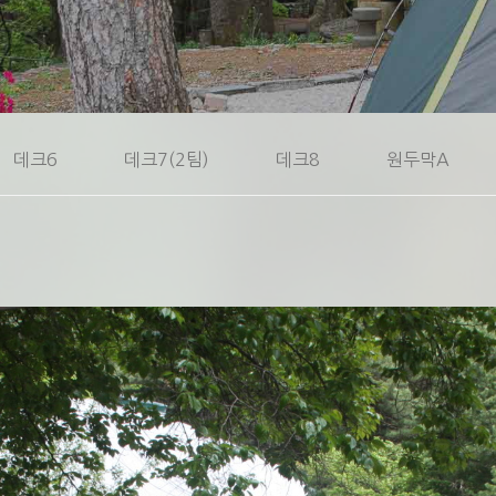
데크6
데크7(2팀)
데크8
원두막A