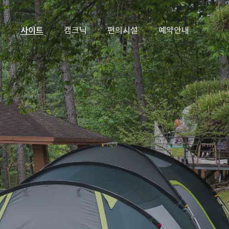
사이트
캠크닉
편의시설
예약안내