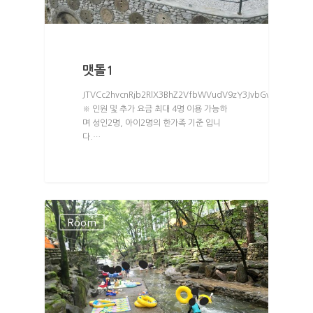
맷돌1
JTVCc2hvcnRjb2RlX3BhZ2VfbWVudV9zY3JvbGwlMjBtZW51
※ 인원 및 추가 요금 최대 4명 이용 가능하
며 성인2명, 아이2명의 한가족 기준 입니
다.…
Room