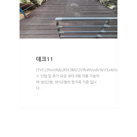
데크11
JTVCc2hvcnRjb2RlX3BhZ2VfbWVudV9zY3JvbGwlMjBtZW51
※ 인원 및 추가 요금 최대 4명 이용 가능하
며 성인2명, 아이2명의 한가족 기준 입니
다.…