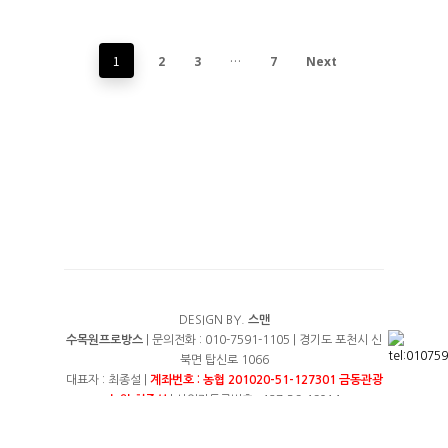
1
…
2
3
7
Next
DESIGN BY.
스맨
수목원프로방스
| 문의전화 : 010-7591-1105 | 경기도 포천시 신
북면 탑신로 1066
대표자 : 최종설 |
계좌번호 : 농협 201020-51-127301 금동관광
농원 최종설
| 사업자등록번호 : 127-36-46014
이용약관
|
개인정보처리방침
|
여행약관