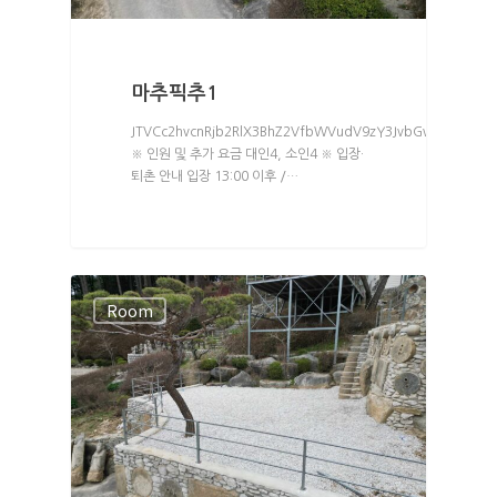
마추픽추1
JTVCc2hvcnRjb2RlX3BhZ2VfbWVudV9zY3JvbGwlMjBtZW51
※ 인원 및 추가 요금 대인4, 소인4 ※ 입장·
퇴촌 안내 입장 13:00 이후 /…
Room