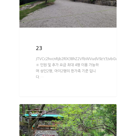
C존 풍경
편의시설
연자방아1
B존
계곡존 풍경
연자방아2
다듬이1
C존
예약안내
연자방아3
다듬이2
데크1
계곡존
예약안내
연자방아4(2팀)
다듬이3
데크2
1번~14번(공통)
실시간예약
원두막F
데크9
데크3
14-1(2팀)
23
원두막G
데크10
데크4
원두막D
JTVCc2hvcnRjb2RlX3BhZ2VfbWVudV9zY3JvbGwlMjBtZW5
※ 인원 및 추가 요금 최대 4명 이용 가능하
공작단풍1
데크11
데크6
며 성인2명, 아이2명의 한가족 기준 입니
다.…
공작단풍2
데크12
데크7(2팀)
공작단풍3
옹달샘
데크8
데크5
잣나무
원두막A
맷돌1
맷돌2
원두막B
Room
19
마추픽추2
원두막C
20
29
소나무