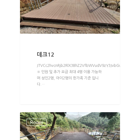
데크12
JTVCc2hvcnRjb2RlX3BhZ2VfbWVudV9zY3JvbGwlMjBtZW5
※ 인원 및 추가 요금 최대 4명 이용 가능하
며 성인2명, 아이2명의 한가족 기준 입니
다.…
Room