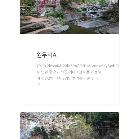
21
30
돌배나무
22
31
자두나무
23
32
마추픽추1
24
33(2팀)
15
25
35(2팀)
16
원두막A
26
38
17
JTVCc2hvcnRjb2RlX3BhZ2VfbWVudV9zY3JvbGwlMjBtZW5
27(2팀)
39
18
※ 인원 및 추가 요금 최대 4명 이용 가능하
며 성인2명, 아이2명의 한가족 기준 입니
28(2팀)
다.…
Facility