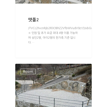
맷돌2
JTVCc2hvcnRjb2RlX3BhZ2VfbWVudV9zY3JvbGwlMjBtZW51
※ 인원 및 추가 요금 최대 4명 이용 가능하
며 성인2명, 아이2명의 한가족 기준 입니
다.…
Room