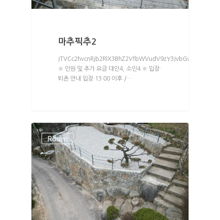
마추픽추2
JTVCc2hvcnRjb2RlX3BhZ2VfbWVudV9zY3JvbGwlMjBtZW51
※ 인원 및 추가 요금 대인4, 소인4 ※ 입장·
퇴촌 안내 입장 13:00 이후 /…
Room