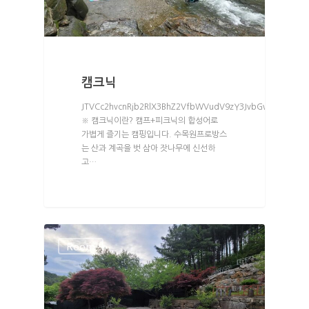
캠크닉
JTVCc2hvcnRjb2RlX3BhZ2VfbWVudV9zY3JvbGwlMjBtZW5
※ 캠크닉이란? 캠프+피크닉의 합성어로
가볍게 즐기는 캠핑입니다. 수목원프로방스
는 산과 계곡을 벗 삼아 잣나무에 신선하
고…
처음으로
풍경보기
인사말
사이트
Room
A존 풍경
배치도/사이즈
캠크닉
B존 풍경
A존