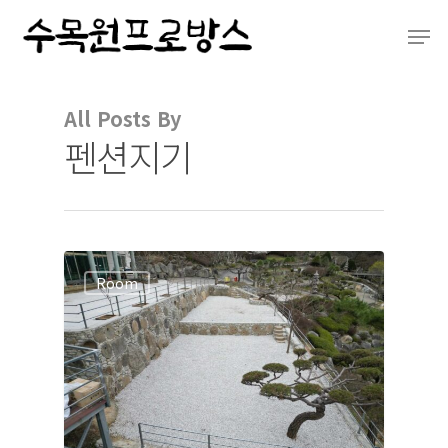
All Posts By
Hit enter to search or ESC to close
펜션지기
Room